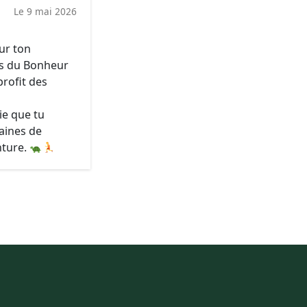
Le 9 mai 2026
ur ton
s du Bonheur
profit des
ie que tu
aines de
nture.