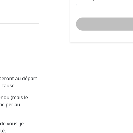
 seront au départ
 cause.
enou (mais le
ticiper au
de vous, je
té.