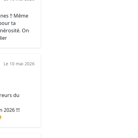
onnes !! Même
pour ta
nérosité. On
lier
Le 10 mai 2026
ureurs du
 2026 !!!