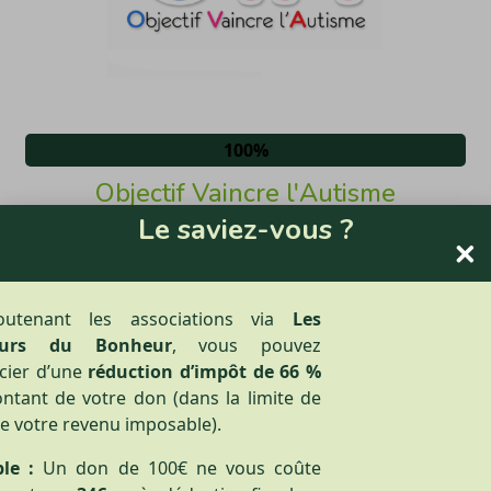
100%
Objectif Vaincre l'Autisme​
Le saviez-vous ?
OVA œuvre pour l'inclusion des personnes avec
autisme grâce à une prise en charge
comportementale de qualité et un haut niveau de
formation.
utenant les associations via
Les
eurs du Bonheur
, vous pouvez
FAIRE UN DON
cier d’une
réduction d’impôt de 66 %
ntant de votre don (dans la limite de
e votre revenu imposable).
le :
Un don de 100€ ne vous coûte